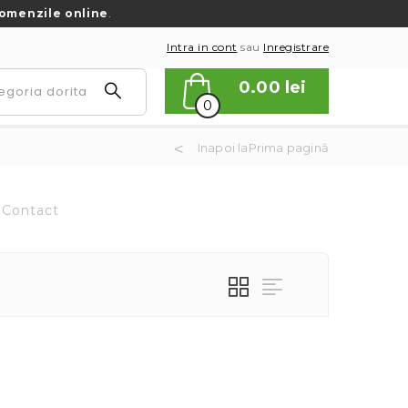
omenzile online
.
Intra in cont
sau
Inregistrare
0.00
lei
0
Inapoi laPrima pagină
Contact