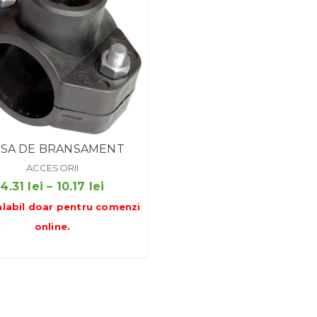
ESA DE BRANSAMENT
ACCESORII
Interval
4.31
lei
–
10.17
lei
de
alabil doar pentru
comenzi
prețuri:
online
.
4.31 lei
până
la
10.17 lei