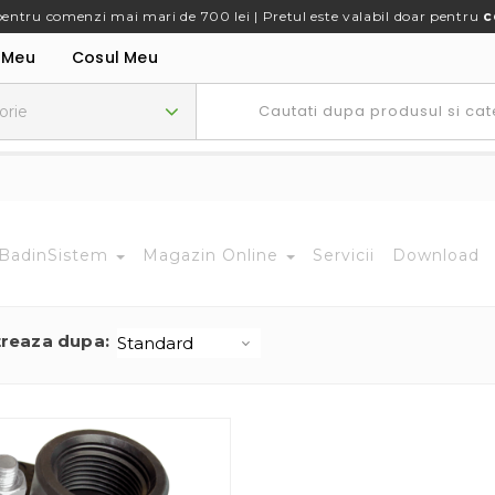
pentru comenzi mai mari de 700 lei | Pretul este valabil doar pentru
c
 Meu
Cosul Meu
BadinSistem
Magazin Online
Servicii
Download
treaza dupa: