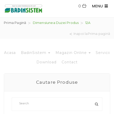
MENU
0
Prima Pagină
Dimensiunea Duzei Produs
12A
Inapoi laPrima pagină
Acasa
BadinSistem
Magazin Online
Servicii
Download
Contact
Cautare Produse