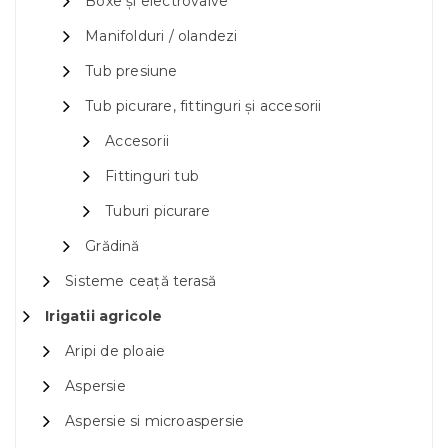
Boxe și electrovalve
Manifolduri / olandezi
Tub presiune
Tub picurare, fittinguri și accesorii
Accesorii
Fittinguri tub
Tuburi picurare
Grădină
Sisteme ceață terasă
Irigatii agricole
Aripi de ploaie
Aspersie
Aspersie si microaspersie