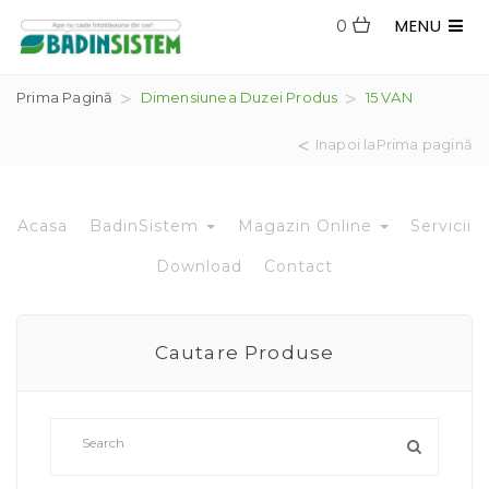
MENU
0
Prima Pagină
Dimensiunea Duzei Produs
15 VAN
Inapoi laPrima pagină
Acasa
BadinSistem
Magazin Online
Servicii
Download
Contact
Cautare Produse