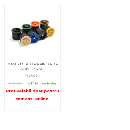
DUZA REGLABILA RAIN BIRD 4
VAN – 18 VAN
REDUCERI
Prețul
Prețul
14.00
lei
10.17
lei
TVA inclus
inițial
curent
Pret valabil doar pentru
a
este:
comenzi online
.
fost:
10.17 lei.
14.00 lei.