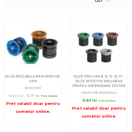
DUZA REGLABILA RAIN BIRD HE-
DUZE PRO‑VAN 8, 10, 12, 15, 17 –
VAN
DUZE ROTATIVE REGLABILE
PENTRU ASPERSOARE STATICE
REDUCERI
IRIGATII REZIDENTIALE
Prețul
Prețul
14.00
lei
10.17
lei
TVA inclus
inițial
curent
8.86
lei
TVA inclus
Pret valabil doar pentru
a
este:
Pret valabil doar pentru
comenzi online
.
fost:
10.17 lei.
comenzi online
.
14.00 lei.