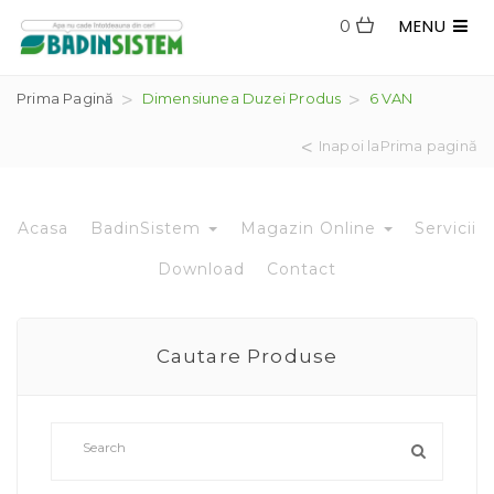
MENU
0
Prima Pagină
Dimensiunea Duzei Produs
6 VAN
Inapoi laPrima pagină
Acasa
BadinSistem
Magazin Online
Servicii
Download
Contact
Cautare Produse