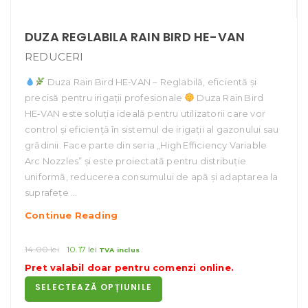
DUZA REGLABILA RAIN BIRD HE-VAN
REDUCERI
Duza Rain Bird HE‑VAN – Reglabilă, eficientă și
precisă pentru irigații profesionale
Duza Rain Bird
HE‑VAN este soluția ideală pentru utilizatorii care vor
control și eficiență în sistemul de irigații al gazonului sau
grădinii. Face parte din seria „High Efficiency Variable
Arc Nozzles” și este proiectată pentru distribuție
uniformă, reducerea consumului de apă și adaptarea la
suprafețe …
Duza
Continue Reading
Reglabila
Rain
Prețul
Prețul
14.00
lei
10.17
lei
TVA inclus
inițial
curent
Bird
Pret valabil doar pentru
comenzi online
.
a
este:
HE-
SELECTEAZĂ OPȚIUNILE
fost:
10.17 lei.
VAN
14.00 lei.