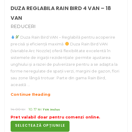
DUZA REGLABILA RAIN BIRD 4 VAN – 18
VAN
REDUCERI
Duza Rain Bird VAN – Reglabilă pentru acoperire
precisă și eficiență maximă
Duza Rain Bird VAN
(Variable Arc Nozzle) oferă flexibilitate excelentă în
sistemele de irigații rezidențiale: permite ajustarea
unghiului și a razei de pulverizare pentru a se adapta la
forme neregulate de spații verzi, margini de gazon, flori
sau zone lângă trotuar. Parte din gama Rain Bird,
această …
DUZA
Continue Reading
REGLABILA
RAIN
Prețul
Prețul
14.00
lei
10.17
lei
TVA inclus
inițial
curent
BIRD
Pret valabil doar pentru
comenzi online
.
a
este:
4
SELECTEAZĂ OPȚIUNILE
fost:
10.17 lei.
VAN