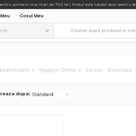
pentru comenzi mai mari de 700 lei | Pretul este valabil doar pentru
c
 Meu
Cosul Meu
BadinSistem
Magazin Online
Servicii
Download
treaza dupa: