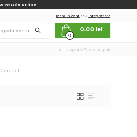
omenzile online
.
Intra in cont
sau
Inregistrare
0.00
lei
0
Inapoi laPrima pagină
Contact