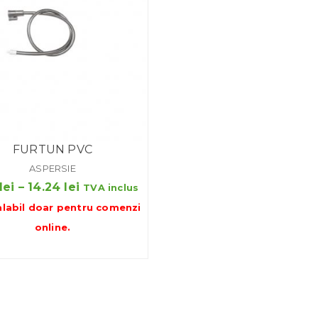
FURTUN PVC
ASPERSIE
Interval
lei
–
14.24
lei
TVA inclus
de
alabil doar pentru
comenzi
prețuri:
online
.
10.17 lei
până
la
14.24 lei