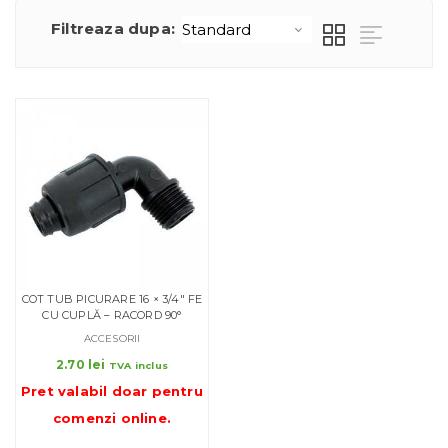
Filtreaza dupa:
COT TUB PICURARE 16 × 3/4″ FE
CU CUPLĂ – RACORD 90°
ACCESORII
2.70
lei
TVA inclus
Pret valabil doar pentru
comenzi online
.