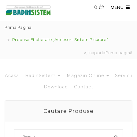
MENU
0
Prima Pagină
Produse Etichetate „accesorii Sistem Picurare”
Inapoi laPrima pagină
Acasa
BadinSistem
Magazin Online
Servicii
Download
Contact
Cautare Produse