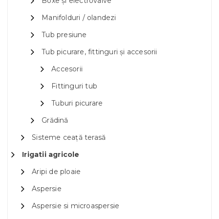
Boxe și electrovalve
Manifolduri / olandezi
Tub presiune
Tub picurare, fittinguri și accesorii
Accesorii
Fittinguri tub
Tuburi picurare
Grădină
Sisteme ceață terasă
Irigatii agricole
Aripi de ploaie
Aspersie
Aspersie si microaspersie