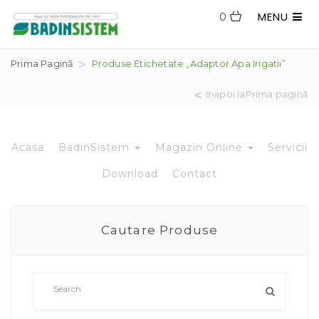
MENU
0
Prima Pagină
Produse Etichetate „adaptor Apa Irigatii”
Inapoi laPrima pagină
Acasa
BadinSistem
Magazin Online
Servicii
Download
Contact
Cautare Produse