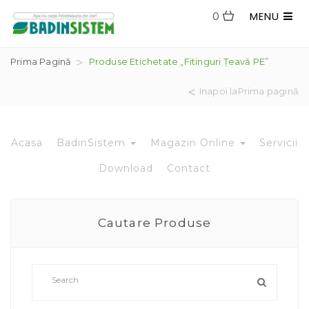
MENU
0
Prima Pagină
Produse Etichetate „fitinguri Țeavă PE”
Inapoi laPrima pagină
Acasa
BadinSistem
Magazin Online
Servicii
Download
Contact
Cautare Produse