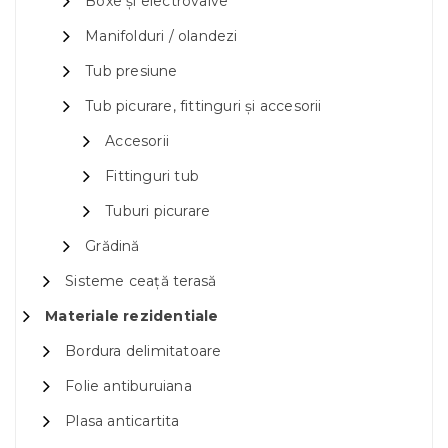
Boxe și electrovalve
Manifolduri / olandezi
Tub presiune
Tub picurare, fittinguri și accesorii
Accesorii
Fittinguri tub
Tuburi picurare
Grădină
Sisteme ceață terasă
Materiale rezidentiale
Bordura delimitatoare
Folie antiburuiana
Plasa anticartita