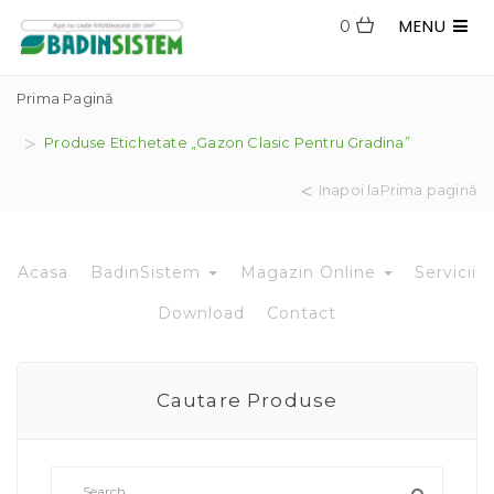
MENU
0
Prima Pagină
Produse Etichetate „gazon Clasic Pentru Gradina”
Inapoi laPrima pagină
Acasa
BadinSistem
Magazin Online
Servicii
Download
Contact
Cautare Produse