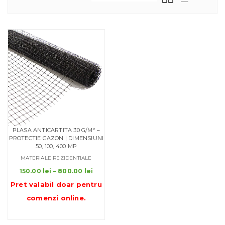
PLASA ANTICARTITA 30 G/M² –
PROTECTIE GAZON | DIMENSIUNI
50, 100, 400 MP
MATERIALE REZIDENTIALE
Interval
150.00
lei
–
800.00
lei
de
Pret valabil doar pentru
prețuri:
comenzi online
.
150.00 lei
până
la