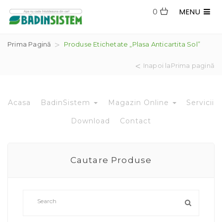
MENU
0
Prima Pagină
Produse Etichetate „plasa Anticartita Sol”
Inapoi laPrima pagină
Acasa
BadinSistem
Magazin Online
Servicii
Download
Contact
Cautare Produse