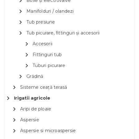
Boxe și electrovalve
Manifolduri / olandezi
Tub presiune
Tub picurare, fittinguri și accesorii
Accesorii
Fittinguri tub
Tuburi picurare
Grădină
Sisteme ceață terasă
Irigatii agricole
Aripi de ploaie
Aspersie
Aspersie si microaspersie