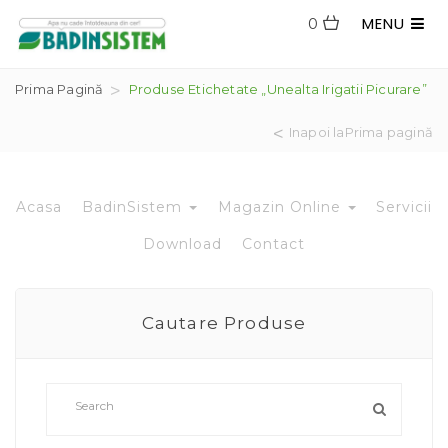
MENU
0
Prima Pagină
Produse Etichetate „unealta Irigatii Picurare”
Inapoi laPrima pagină
Acasa
BadinSistem
Magazin Online
Servicii
Download
Contact
Cautare Produse