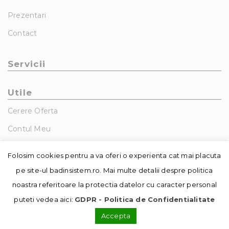
Prezentari
Contact
Servicii
Utile
Cerere Oferta
Contul Meu
GDPR – Politica De Confidentialitate
Folosim cookies pentru a va oferi o experienta cat mai placuta
pe site-ul badinsistem.ro. Mai multe detalii despre politica
noastra referitoare la protectia datelor cu caracter personal
puteti vedea aici:
GDPR - Politica de Confidentialitate
Accepta
© Copyright - Badin Sistem | realizat de
DowMedia