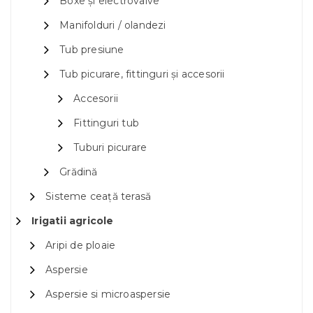
Boxe și electrovalve
Manifolduri / olandezi
Tub presiune
Tub picurare, fittinguri și accesorii
Accesorii
Fittinguri tub
Tuburi picurare
Grădină
Sisteme ceață terasă
Irigatii agricole
Aripi de ploaie
Aspersie
Aspersie si microaspersie