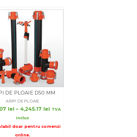
la
1,916.00 lei
PI DE PLOAIE D50 MM
ARIPI DE PLOAIE
Interval
.07
lei
–
4,245.17
lei
TVA
de
inclus
prețuri:
alabil doar pentru
comenzi
1,698.07 lei
online
.