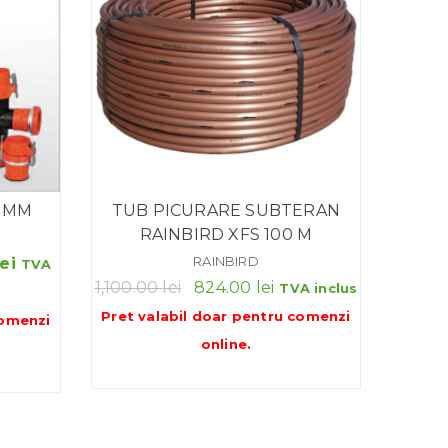
5 MM
TUB PICURARE SUBTERAN
RAINBIRD XFS 100 M
Interval
RAINBIRD
lei
TVA
Prețul
Prețul
1,100.00
lei
824.00
lei
de
TVA inclus
inițial
curent
Pret valabil doar pentru
comenzi
prețuri:
omenzi
a
este:
online
.
2,635.56 lei
fost:
824.00 lei.
până
1,100.00 lei.
la
7,908.72 lei