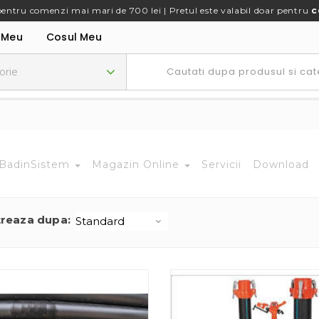
pentru comenzi mai mari de 700 lei | Pretul este valabil doar pentru
c
 Meu
Cosul Meu
BadinSistem
Magazin Online
Servicii
Download
treaza dupa: