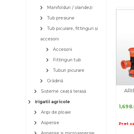
Manifolduri / olandezi
Tub presiune
Tub picurare, fittinguri și
accesorii
Accesorii
Fittinguri tub
Tuburi picurare
Grădină
ARI
Sisteme ceață terasă
Irigatii agricole
1,698
Aripi de ploaie
Aspersie
Pret v
Aspersie si microaspersie