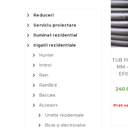
Reduceri
Serviciu proiectare
Iluminat rezidential
Irigatii rezidentiale
Hunter
TUB P
Irritrol
MM 
EFI
Rain
RainBird
240.
Baccara
Accesorii
Pret v
Unelte rezidențiale
Boxe și electrovalve