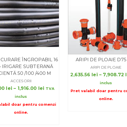
ICURARE ÎNGROPABIL 16
ARIPI DE PLOAIE D7
– IRIGARE SUBTERANĂ
ARIPI DE PLOAIE
CIENTĂ 50 /100 /400 M
2,635.56
lei
–
7,908.72
ACCESORII
inclus
Interval
00
lei
–
1,916.00
lei
TVA
Pret valabil doar pentru
c
de
inclus
online
.
prețuri:
alabil doar pentru
comenzi
240.00 lei
online
.
până