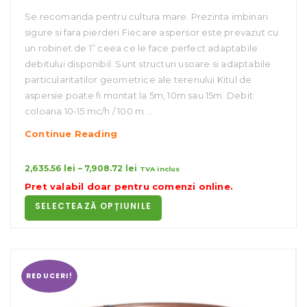
Se recomanda pentru cultura mare. Prezinta imbinari
sigure si fara pierderi Fiecare aspersor este prevazut cu
un robinet de 1” ceea ce le face perfect adaptabile
debitului disponibil. Sunt structuri usoare si adaptabile
particularitatilor geometrice ale terenului Kitul de
aspersie poate fi montat la 5m, 10m sau 15m. Debit
coloana 10-15 mc/h / 100 m …
Aripi
Continue Reading
De
Ploaie
Interval
2,635.56
lei
–
7,908.72
lei
TVA inclus
de
D75
Pret valabil doar pentru
comenzi online
.
prețuri:
Mm
SELECTEAZĂ OPȚIUNILE
2,635.56 lei
până
la
7,908.72 lei
REDUCERI!