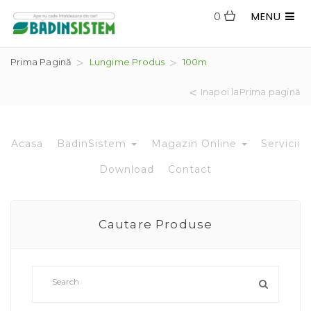
MENU
0
Prima Pagină
Lungime Produs
100m
Inapoi laPrima pagină
Acasa
BadinSistem
Magazin Online
Servicii
Download
Contact
Cautare Produse