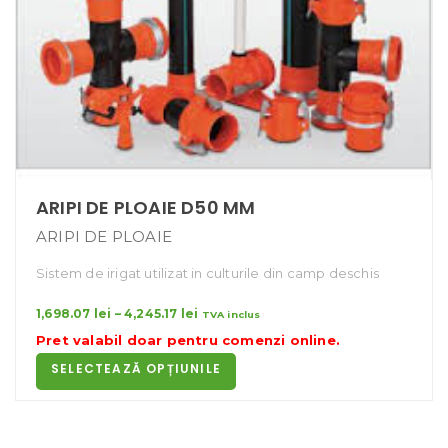
ARIPI DE PLOAIE D50 MM
ARIPI DE PLOAIE
Sistem de irigat utilizat in culturile din camp deschis
Interval
1,698.07
lei
–
4,245.17
lei
TVA inclus
de
Pret valabil doar pentru
comenzi online
.
prețuri:
SELECTEAZĂ OPȚIUNILE
1,698.07 lei
până
la
4,245.17 lei