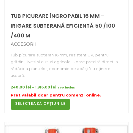
TUB PICURARE ÎNGROPABIL 16 MM –
IRIGARE SUBTERANĂ EFICIENTĂ 50 /100
/400 M
ACCESORII
Tub picurare subteran 16 mm, rezistent UV, pentru
grădini, livezi și culturi agricole. Udare precisă direct la
rădăcina plantelor, economie de apă și întreținere
ușoară.
Interval
240.00
lei
–
1,916.00
lei
TVA inclus
de
Pret valabil doar pentru
comenzi online
.
prețuri:
SELECTEAZĂ OPȚIUNILE
240.00 lei
până
la
1,916.00 lei