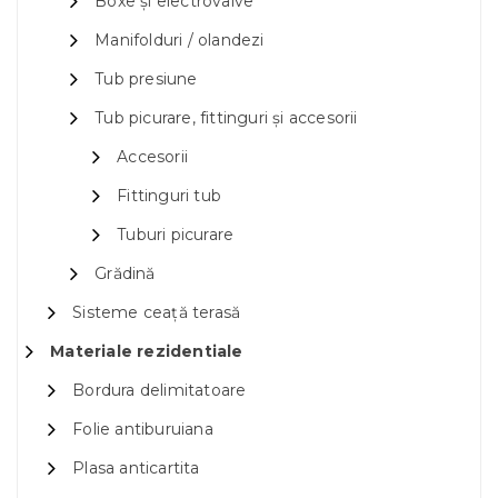
Boxe și electrovalve
Manifolduri / olandezi
Tub presiune
Tub picurare, fittinguri și accesorii
Accesorii
Fittinguri tub
Tuburi picurare
Grădină
Sisteme ceață terasă
Materiale rezidentiale
Bordura delimitatoare
Folie antiburuiana
Plasa anticartita