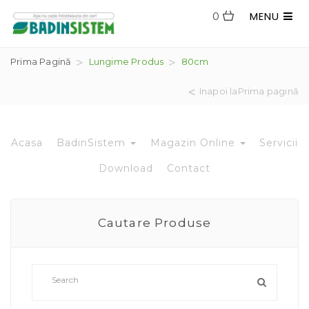
MENU
0
Prima Pagină
Lungime Produs
80cm
Inapoi laPrima pagină
Acasa
BadinSistem
Magazin Online
Servicii
Download
Contact
Cautare Produse