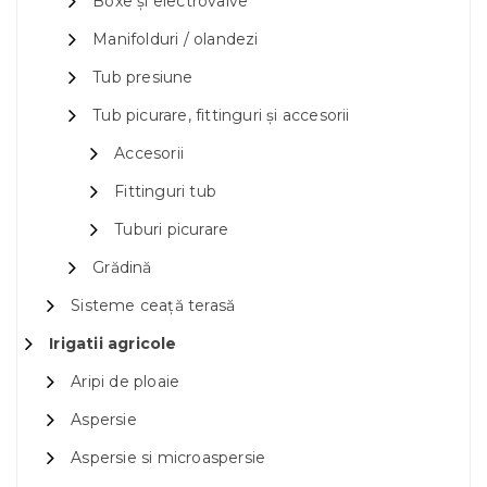
Boxe și electrovalve
Manifolduri / olandezi
Tub presiune
Tub picurare, fittinguri și accesorii
Accesorii
Fittinguri tub
Tuburi picurare
Grădină
Sisteme ceață terasă
Irigatii agricole
Aripi de ploaie
Aspersie
Aspersie si microaspersie