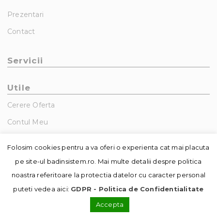
Prezentari
Contact
Servicii
Utile
Cerere Oferta
Contul Meu
GDPR – Politica De Confidentialitate
Folosim cookies pentru a va oferi o experienta cat mai placuta
pe site-ul badinsistem.ro. Mai multe detalii despre politica
noastra referitoare la protectia datelor cu caracter personal
puteti vedea aici:
GDPR - Politica de Confidentialitate
Accepta
© Copyright - Badin Sistem | realizat de
DowMedia