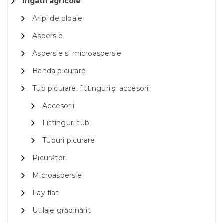
Irigatii agricole
Aripi de ploaie
Aspersie
Aspersie si microaspersie
Banda picurare
Tub picurare, fittinguri și accesorii
Accesorii
Fittinguri tub
Tuburi picurare
Picurători
Microaspersie
Lay flat
Utilaje grădinărit