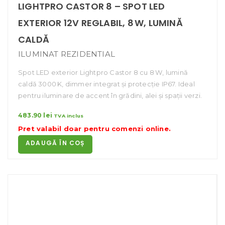
LIGHTPRO CASTOR 8 – SPOT LED
EXTERIOR 12V REGLABIL, 8 W, LUMINĂ
CALDĂ
ILUMINAT REZIDENTIAL
Spot LED exterior Lightpro Castor 8 cu 8 W, lumină
caldă 3000 K, dimmer integrat și protecție IP67. Ideal
pentru iluminare de accent în grădini, alei și spații verzi.
483.90
lei
TVA inclus
Pret valabil doar pentru
comenzi online
.
ADAUGĂ ÎN COȘ