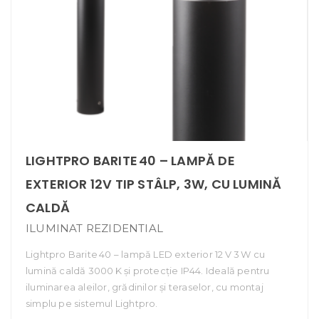
LIGHTPRO BARITE 40 – LAMPĂ DE
EXTERIOR 12V TIP STÂLP, 3W, CU LUMINĂ
CALDĂ
ILUMINAT REZIDENTIAL
Lightpro Barite 40 – lampă LED exterior 12 V 3 W cu
lumină caldă 3000 K și protecție IP44. Ideală pentru
iluminarea aleilor, grădinilor și teraselor, cu montaj
simplu pe sistemul Lightpro.