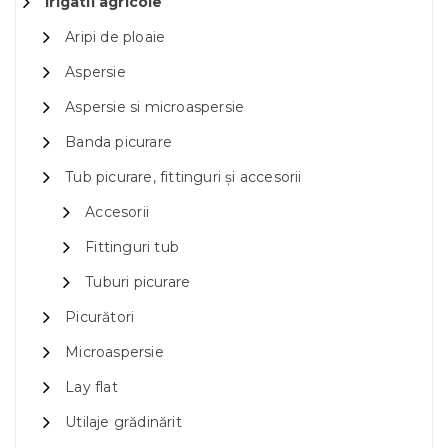
Irigatii agricole
Aripi de ploaie
Aspersie
Aspersie si microaspersie
Banda picurare
Tub picurare, fittinguri și accesorii
Accesorii
Fittinguri tub
Tuburi picurare
Picurători
Microaspersie
Lay flat
Utilaje grădinărit