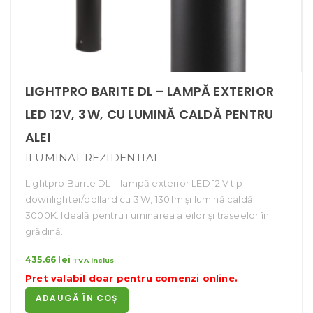
LIGHTPRO BARITE DL – LAMPĂ EXTERIOR
LED 12V, 3 W, CU LUMINĂ CALDĂ PENTRU
ALEI
ILUMINAT REZIDENTIAL
Lightpro Barite DL – lampă exterior LED 12 V tip
downlighter/bollard cu 3 W, 130 lm și lumină caldă
3000K. Ideală pentru iluminarea aleilor și traseelor în
grădină.
435.66
lei
TVA inclus
Pret valabil doar pentru
comenzi online
.
ADAUGĂ ÎN COȘ