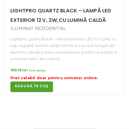
LIGHTPRO QUARTZ BLACK – LAMPĂ LED
EXTERIOR 12 V, 2W,CU LUMINĂ CALDĂ
ILUMINAT REZIDENTIAL
Lightpro Quartz Black – lampă exterior LED 12 V (2W) cu
cap reglabil, lumină caldă 3000 K și carcasă neagră din
aluminiu. Ideală pentru evidențierea grădinii, pereților și
a elementelor decorative.
189.19
lei
TVA inclus
Pret valabil doar pentru
comenzi online
.
ADAUGĂ ÎN COȘ