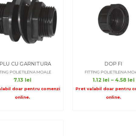
IPLU CU GARNITURA
DOP FI
TTING POLIETILENA MOALE
FITTING POLIETILENA MO
7.13
lei
1.12
lei
–
4.58
lei
alabil doar pentru
comenzi
Pret valabil doar pentru
c
online
.
online
.