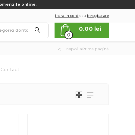
omenzile online
.
Intra in cont
sau
Inregistrare
0.00
lei
0
Inapoi laPrima pagină
Contact