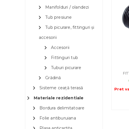
Manifolduri / olandezi
Tub presiune
Tub picurare, fittinguri și
accesorii
Accesorii
Fittinguri tub
Tuburi picurare
FI
Grădină
Sisteme ceață terasă
Pret v
Materiale rezidentiale
Bordura delimitatoare
Folie antiburuiana
Plasa anticartita