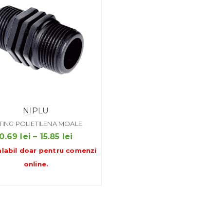
NIPLU
TTING POLIETILENA MOALE
Interval
0.69
lei
–
15.85
lei
de
alabil doar pentru
comenzi
prețuri:
online
.
0.69 lei
până
la
15.85 lei