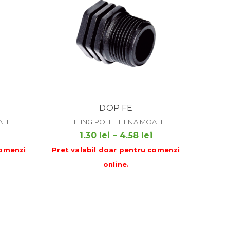
DOP FE
ALE
FITTING POLIETILENA MOALE
Interval
Interval
1.30
lei
–
4.58
lei
de
de
omenzi
Pret valabil doar pentru
comenzi
prețuri:
prețuri:
online
.
1.12 lei
1.30 lei
până
până
la
la
4.58 lei
4.58 lei