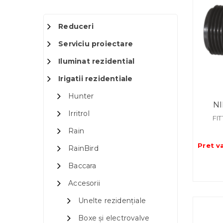
Reduceri
Serviciu proiectare
Iluminat rezidential
Irigatii rezidentiale
Hunter
N
Irritrol
FI
Rain
Pret v
RainBird
Baccara
Accesorii
Unelte rezidențiale
Boxe și electrovalve