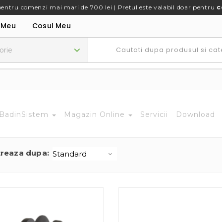
pentru comenzi mai mari de 700 lei | Pretul este valabil doar pentru
c
 Meu
Cosul Meu
BadinSistem
Magazin Online
Servicii
Download
treaza dupa: