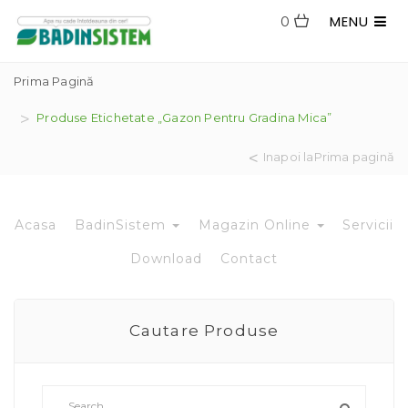
MENU
0
Prima Pagină
Produse Etichetate „gazon Pentru Gradina Mica”
Inapoi laPrima pagină
Acasa
BadinSistem
Magazin Online
Servicii
Download
Contact
Cautare Produse