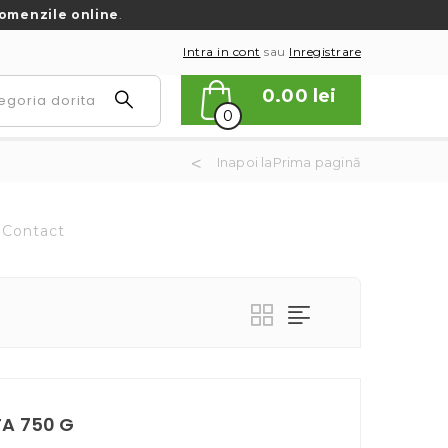
omenzile online
.
Intra in cont
sau
Inregistrare
0.00
lei
0
Inapoi laPrima pagină
Contact
A 750 G