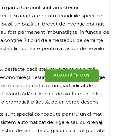
din gama Gazonul sunt amestecuri
cial și adaptate pentru condițiile specifice
 bază un bază un brevet de invenție obținut
i au fost permanent îmbunătățite, în funcție de
a conține 7 tipuri de amestecuri de semințe
cestea fiind create pentru a răspunde nevoilor
, perfecte dacă stai într-o zonă cu climă
ADAUGĂ ÎN COȘ
 economisești resurse de apă, timp și energie.
este caracterizată de un grad ridicat de
t având rădăcinile bine dezvoltate, un foliaj
și o cromatică plăcută, de un verde deschis.
a sunt special concepute pentru un climat
ra sistem automatizat de irigare sau cu drenaj
mestec de seminte cu grad ridicat de puritate