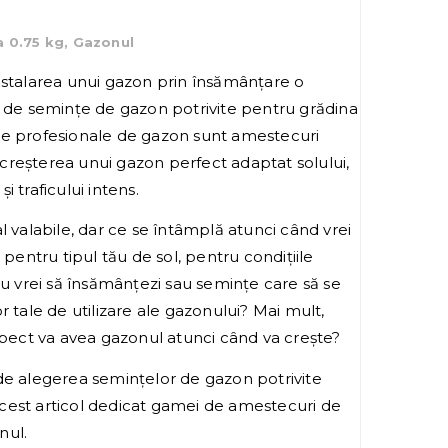
 0.75 kg, Gazonul
nstalarea unui gazon prin însămânțare o
i de semințe de gazon potrivite pentru grădina
țe profesionale de gazon sunt amestecuri
reșterea unui gazon perfect adaptat solului,
și traficului intens.
l valabile, dar ce se întâmplă atunci când vrei
 pentru tipul tău de sol, pentru condițiile
tu vrei să însămânțezi sau semințe care să se
r tale de utilizare ale gazonului? Mai mult,
aspect va avea gazonul atunci când va crește?
de alegerea semințelor de gazon potrivite
n acest articol dedicat gamei de amestecuri de
nul.