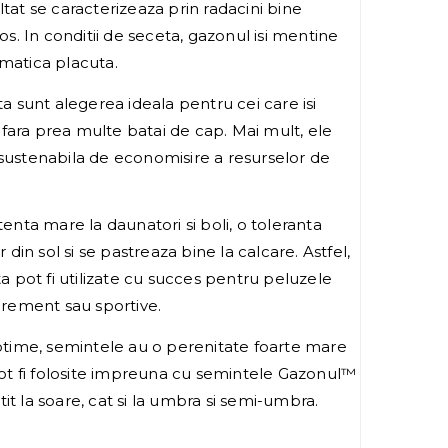
ltat se caracterizeaza prin radacini bine
tos. In conditii de seceta, gazonul isi mentine
omatica placuta.
sunt alegerea ideala pentru cei care isi
fara prea multe batai de cap. Mai mult, ele
 sustenabila de economisire a resurselor de
tenta mare la daunatori si boli, o toleranta
r din sol si se pastreaza bine la calcare. Astfel,
pot fi utilizate cu succes pentru peluzele
agrement sau sportive.
optime, semintele au o perenitate foarte mare
 pot fi folosite impreuna cu semintele Gazonul™
it la soare, cat si la umbra si semi-umbra.