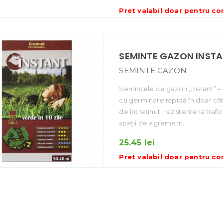
Pret valabil doar pentru
co
SEMINTE GAZON INSTA
SEMINTE GAZON
Semințele de gazon „Instant” –
cu germinare rapidă în doar cât
de întreținut, rezistente la trafi
spații de agrement.
25.45
lei
Pret valabil doar pentru
co