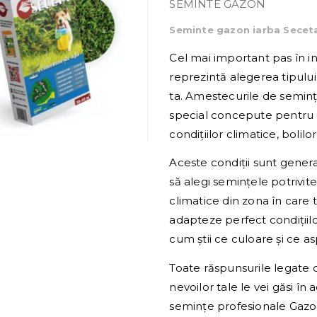
SEMINTE GAZON
Seminte gazon iarba Seceta
Cel mai important pas în i
reprezintă alegerea tipulu
ta. Amestecurile de semin
special concepute pentru c
condițiilor climatice, bolilor 
Aceste condiții sunt genera
să alegi semințele potrivite
climatice din zona în care 
adapteze perfect condițiilo
cum știi ce culoare și ce 
Toate răspunsurile legate 
nevoilor tale le vei găsi î
semințe profesionale Gazo