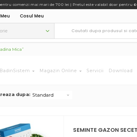
pentru comenzi mai mari de 700 lei | Pretul este valabil doar pentru
c
 Meu
Cosul Meu
adina Mica”
BadinSistem
Magazin Online
Servicii
Download
treaza dupa:
SEMINTE GAZON SECET