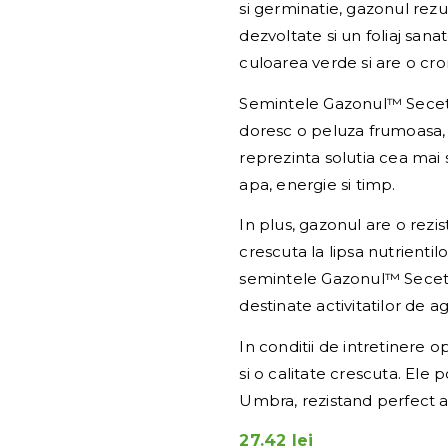
si germinatie, gazonul rezu
dezvoltate si un foliaj sana
culoarea verde si are o cr
Semintele Gazonul™ Seceta 
doresc o peluza frumoasa, 
reprezinta solutia cea mai
apa, energie si timp.
In plus, gazonul are o rezis
crescuta la lipsa nutrientilo
semintele Gazonul™ Seceta 
destinate activitatilor de 
In conditii de intretinere 
si o calitate crescuta. Ele
Umbra, rezistand perfect at
27.42
lei