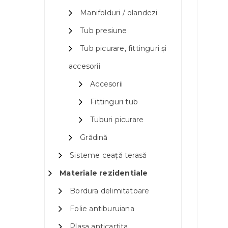
Manifolduri / olandezi
Tub presiune
Tub picurare, fittinguri și
accesorii
Accesorii
Fittinguri tub
Tuburi picurare
Grădină
Sisteme ceață terasă
Materiale rezidentiale
Bordura delimitatoare
Folie antiburuiana
Plasa anticartita