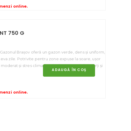
menzi online
.
NT 750 G
 Gazonul Brașov oferă un gazon verde, dens și uniform,
eva zile. Potrivite pentru zone expuse la soare, ușor
c moderat și stres climatic. Ideal pentru grădini, curți și
ADAUGĂ ÎN COȘ
menzi online
.