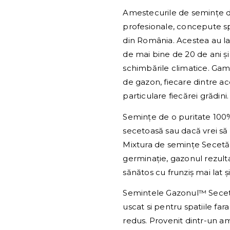
Amestecurile de semințe 
profesionale, concepute spe
din România. Acestea au la
de mai bine de 20 de ani ș
schimbările climatice. Gam
de gazon, fiecare dintre a
particulare fiecărei grădini.
Semințe de o puritate 100%
secetoasă sau dacă vrei să
Mixtura de semințe Secetă 
germinație, gazonul rezulta
sănătos cu frunziș mai lat 
Semintele Gazonul™ Secet
uscat si pentru spatiile fa
redus. Provenit dintr-un a