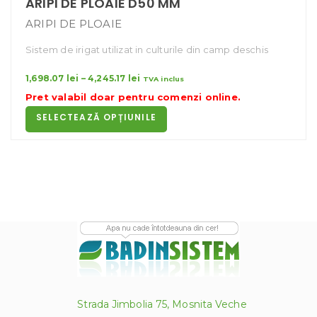
ARIPI DE PLOAIE D50 MM
ARIPI DE PLOAIE
Sistem de irigat utilizat in culturile din camp deschis
Interval
1,698.07
lei
–
4,245.17
lei
TVA inclus
de
Pret valabil doar pentru
comenzi online
.
prețuri:
SELECTEAZĂ OPȚIUNILE
1,698.07 lei
până
la
4,245.17 lei
Strada Jimbolia 75, Mosnita Veche