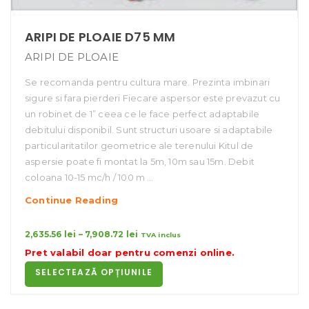
ARIPI DE PLOAIE D75 MM
ARIPI DE PLOAIE
Se recomanda pentru cultura mare. Prezinta imbinari
sigure si fara pierderi Fiecare aspersor este prevazut cu
un robinet de 1” ceea ce le face perfect adaptabile
debitului disponibil. Sunt structuri usoare si adaptabile
particularitatilor geometrice ale terenului Kitul de
aspersie poate fi montat la 5m, 10m sau 15m. Debit
coloana 10-15 mc/h / 100 m …
Aripi
Continue Reading
De
Ploaie
Interval
2,635.56
lei
–
7,908.72
lei
TVA inclus
de
D75
Pret valabil doar pentru
comenzi online
.
prețuri:
Mm
SELECTEAZĂ OPȚIUNILE
2,635.56 lei
până
la