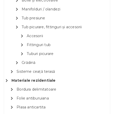
Boxe și electrovalve
Manifolduri / olandezi
Tub presiune
Tub picurare, fittinguri și accesorii
Accesorii
Fittinguri tub
Tuburi picurare
Grădină
Sisteme ceață terasă
Materiale rezidentiale
Bordura delimitatoare
Folie antiburuiana
Plasa anticartita