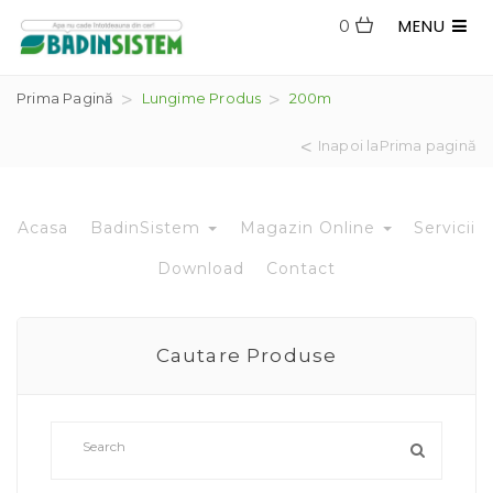
MENU
0
Prima Pagină
Lungime Produs
200m
Inapoi laPrima pagină
Acasa
BadinSistem
Magazin Online
Servicii
Download
Contact
Cautare Produse