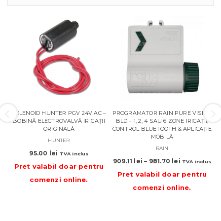
SOLENOID HUNTER PGV 24V AC –
PROGRAMATOR RAIN PURE VISION
BOBINĂ ELECTROVALVĂ IRIGAȚII
BLD – 1, 2, 4 SAU 6 ZONE IRIGAȚII,
ORIGINALĂ
CONTROL BLUETOOTH & APLICAȚIE
MOBILĂ
HUNTER
RAIN
95.00
lei
TVA inclus
Interval
909.11
lei
–
981.70
lei
TVA inclus
Pret valabil doar pentru
de
Pret valabil doar pentru
comenzi online
.
prețuri:
comenzi online
.
909.11 lei
până
la
981.70 lei