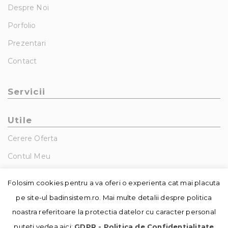
Despre Noi
Porfolio
Prezentari
Contact
Servicii
Utile
Cerere Oferta
Contul Meu
GDPR – Politica De Confidentialitate
Folosim cookies pentru a va oferi o experienta cat mai placuta
pe site-ul badinsistem.ro. Mai multe detalii despre politica
noastra referitoare la protectia datelor cu caracter personal
puteti vedea aici:
GDPR - Politica de Confidentialitate